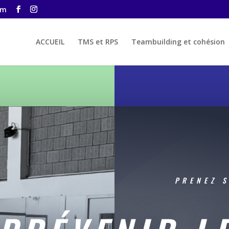
om
ACCUEIL
TMS et RPS
Teambuilding et cohésion
PRENEZ S