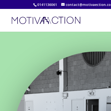
0141136061
contact@motivaection.c