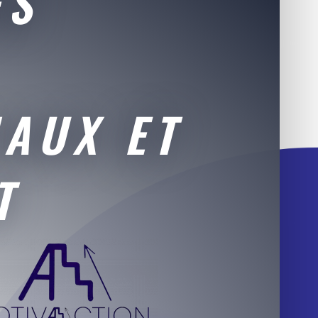
ES
AUX ET
T